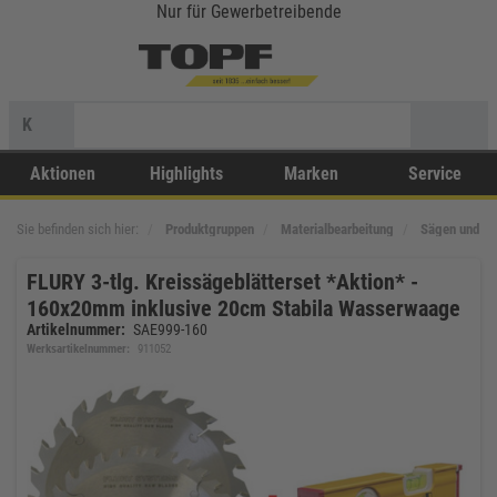
Nur für Gewerbetreibende
K
Aktionen
Highlights
Marken
Service
Sie befinden sich hier:
Produktgruppen
Materialbearbeitung
Sägen und Tr
FLURY 3-tlg. Kreissägeblätterset *Aktion* -
160x20mm inklusive 20cm Stabila Wasserwaage
Artikelnummer:
SAE999-160
Werksartikelnummer:
911052