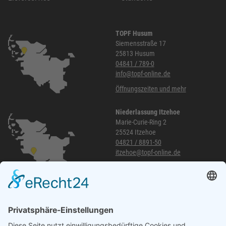
TOPF Husum
Siemensstraße 17
25813 Husum
04841 / 789-0
info@topf-online.de
Öffnungszeiten und mehr
Niederlassung Itzehoe
Marie-Curie-Ring 2
25524 Itzehoe
04821 / 8891-50
itzehoe@topf-online.de
Öffnungszeiten und mehr
Niederlassung Glinde
Am alten Lokschuppen 9
21509 Glinde
040 / 21 04 04 04-04