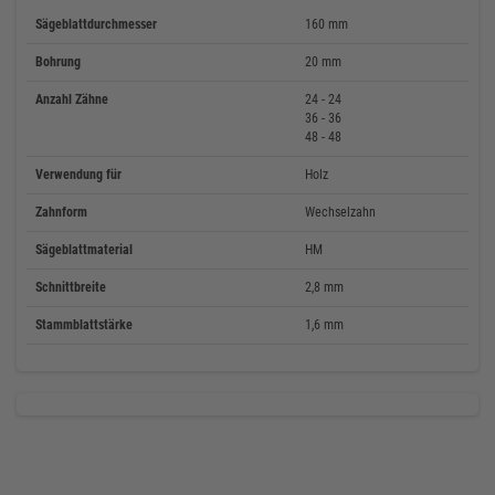
Sägeblattdurchmesser
160 mm
Bohrung
20 mm
Anzahl Zähne
24 - 24
36 - 36
48 - 48
Verwendung für
Holz
Zahnform
Wechselzahn
Sägeblattmaterial
HM
Schnittbreite
2,8 mm
Stammblattstärke
1,6 mm