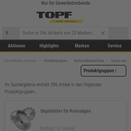
Nur für Gewerbetreibende
K
Aktionen
Highlights
Marken
Service
Sie befinden sich hier:
Produktgruppen
Materialbearbeitung
Sägen und T
Produktgruppen
|
Ihr Suchergebnis enthält 396 Artikel in den folgenden
Produktgruppen…
Sägeblätter für Kreissägen
Enthält 157 Artikel