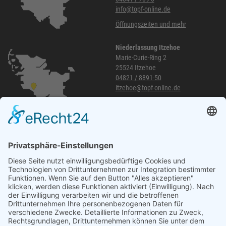
info@topf-online.de
Öffnungszeiten und mehr
Niederlassung Itzehoe
Marie-Curie-Ring 2
25524 Itzehoe
04821 / 8891-50
itzehoe@topf-online.de
Öffnungszeiten und mehr
Niederlassung Glinde
Am alten Lokschuppen 9
21509 Glinde
040 / 21 04 04 04-04
glinde@topf-online.de
Öffnungszeiten und mehr