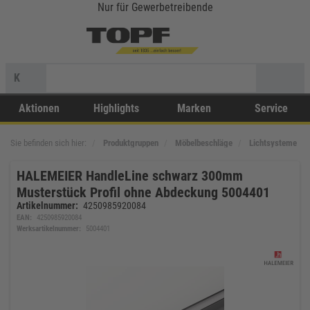
Nur für Gewerbetreibende
K
Aktionen
Highlights
Marken
Service
Sie befinden sich hier:
Produktgruppen
Möbelbeschläge
Lichtsysteme
HALEMEIER HandleLine schwarz 300mm
Musterstück Profil ohne Abdeckung 5004401
Artikelnummer:
4250985920084
EAN:
4250985920084
Werksartikelnummer:
5004401