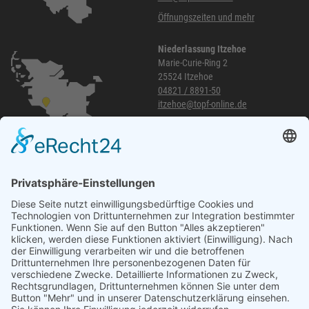
Öffnungszeiten und mehr
Niederlassung Itzehoe
Marie-Curie-Ring 2
25524 Itzehoe
04821 / 8891-50
itzehoe@topf-online.de
Öffnungszeiten und mehr
Niederlassung Glinde
Am alten Lokschuppen 9
21509 Glinde
040 / 21 04 04 04-04
glinde@topf-online.de
Öffnungszeiten und mehr