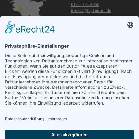
04821 / 8891-50
itzehoe@topf-online.de
Öffnungszeiten und mehr
Niederlassung Glinde
Am alten Lokschuppen 9
21509 Glinde
040 / 21 04 04 04-04
glinde@topf-online.de
Öffnungszeiten und mehr
Impressum
AGB
Datenschutzerklärung