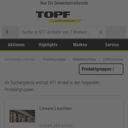
Nur für Gewerbetreibende
K
Aktionen
Highlights
Marken
Service
Sie befinden sich hier:
Produktgruppen
Möbelbeschläge
Lichtsysteme
Produktgruppen
|
Ihr Suchergebnis enthält 977 Artikel in den folgenden
Produktgruppen…
Lineare Leuchten
Enthält 369 Artikel