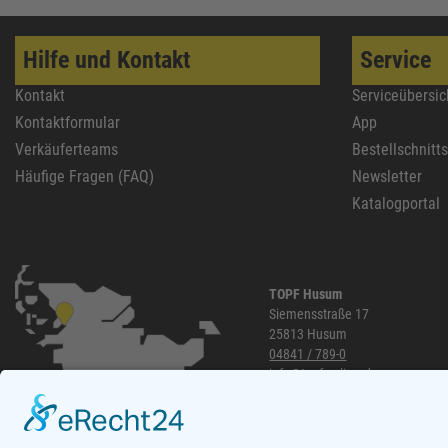
Hilfe und Kontakt
Service
Kontakt
Serviceübersic
Kontaktformular
App
Verkäuferteams
Bestellschnitt
Häufige Fragen (FAQ)
Newsletter
Katalogportal
TOPF Husum
Siemensstraße 17
25813 Husum
04841 / 789-0
info@topf-online.de
Öffnungszeiten und mehr