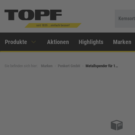
Kernsor
Produkte
Aktionen
Highlights
Marken
Sie befinden sich hier:
Marken
Penkert GmbH
Metallspender für 1…