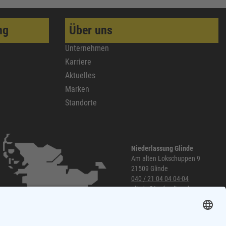
ng
Über uns
Unternehmen
Karriere
Aktuelles
Marken
Standorte
Niederlassung Glinde
Am alten Lokschuppen 9
21509 Glinde
040 / 21 04 04 04-04
glinde@topf-online.de
Öffnungszeiten und mehr