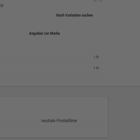
je 1 St.
EN
Nach Varianten suchen
Angaben zur Marke
1 St.
1 St.
neutrale Produktlinie