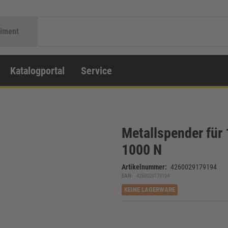
timent
Katalogportal
Service
Metallspender für
1000 N
Artikelnummer:
4260029179194
EAN:
4260029179194
KEINE LAGERWARE