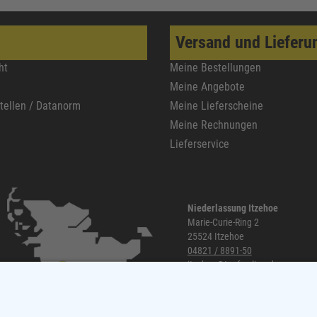
Versand und Lieferu
ht
Meine Bestellungen
Meine Angebote
stellen / Datanorm
Meine Lieferscheine
Meine Rechnungen
Lieferservice
Niederlassung Itzehoe
Marie-Curie-Ring 2
25524 Itzehoe
04821 / 8891-50
itzehoe@topf-online.de
Öffnungszeiten und mehr