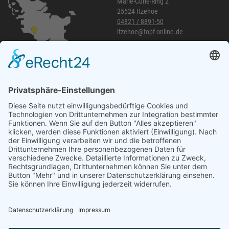
Marie-Curie-Ring 2
25524 Itzehoe
04821 / 8891-50
itzehoe@topf-online.de
Öffnungszeiten und mehr
Niederlassung Glinde
Am alten Lokschuppen 9
21509 Glinde
040 / 21 04 04 04-04
glinde@topf-online.de
Öffnungszeiten und mehr
Impressum
AGB
Datenschutzerklärung