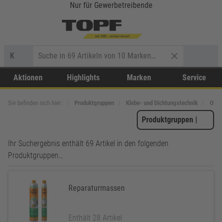
Nur für Gewerbetreibende
K
Aktionen
Highlights
Marken
Service
Sie befinden sich hier:
Produktgruppen
Klebe- und Dichtungstechnik
Ober
Produktgruppen
|
Ihr Suchergebnis enthält 69 Artikel in den folgenden
Produktgruppen…
Reparaturmassen
Enthält 28 Artikel