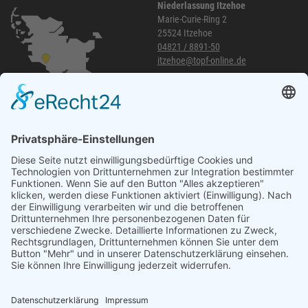
Niederlassung Itzehoe
Marie-Curie-Ring 2
25524 Itzehoe
04821 / 8891-50
itzehoe@topf-online.de
Öffnungszeiten und mehr
Niederlassung Glinde
Am alten Lokschuppen 9
21509 Glinde
040 / 21 04 04 04-04
glinde@topf-online.de
Öffnungszeiten und mehr