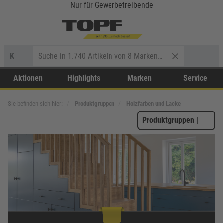
Nur für Gewerbetreibende
K
Aktionen
Highlights
Marken
Service
Sie befinden sich hier:
Produktgruppen
Holzfarben und Lacke
Produktgruppen
|